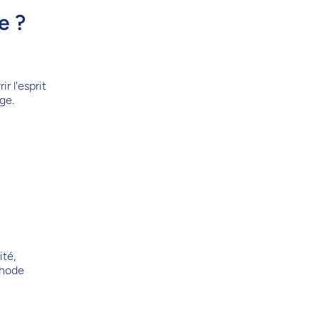
e ?
 l'esprit
ge.
ité,
thode