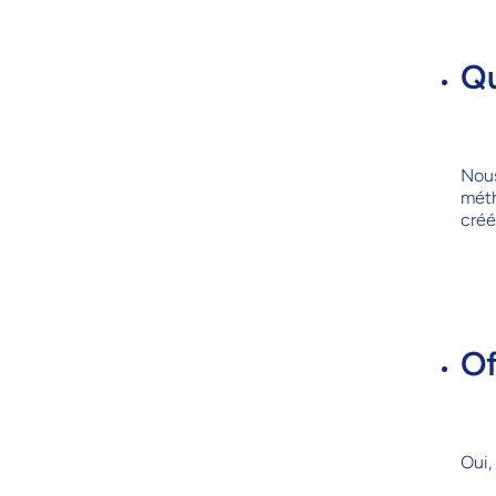
Qu
Nous
méth
créé
Of
Oui,