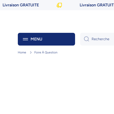
Livraison GRATUITE
Livraison GRATUITE
Ignorer et passer au contenu
MENU
Recherche
Home
Foire À Question