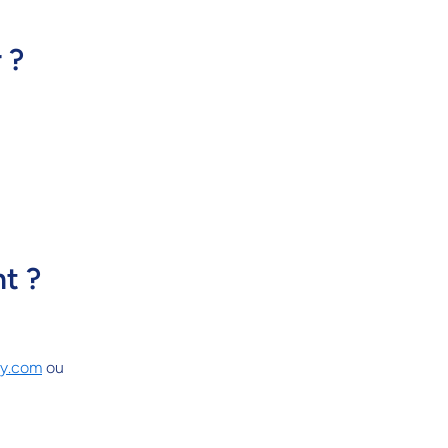
 ?
t ?
oy.com
ou