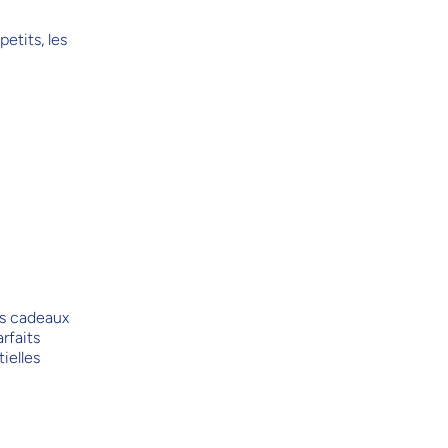
etits, les
rs cadeaux
rfaits
ielles