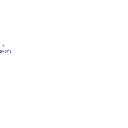
 la
 avons