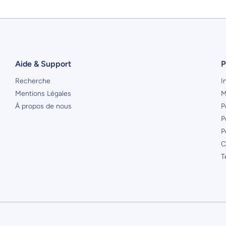
Aide & Support
P
Recherche
I
Mentions Légales
M
À propos de nous
P
P
P
C
T