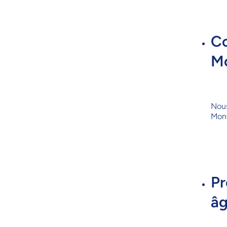
Co
Mo
Nous
Mont
Pr
âg