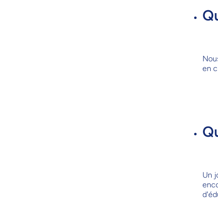
Qu
Nous
en c
Qu
Un j
enco
d'éd