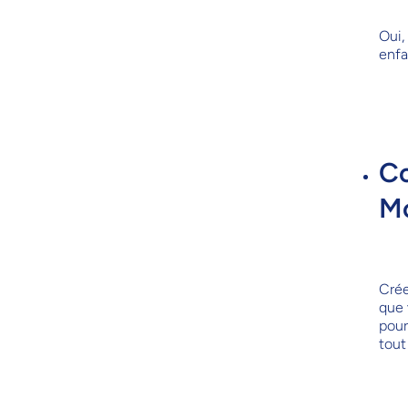
Oui,
enfa
Co
Mo
Crée
que 
pour
tout